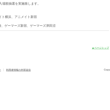
にて入場順抽選を実施致します。
イト横浜、アニメイト新宿
池袋、ゲーマーズ新宿、ゲーマーズ津田沼
▲ページトップ
Copy
ー
利用者情報の外部送信