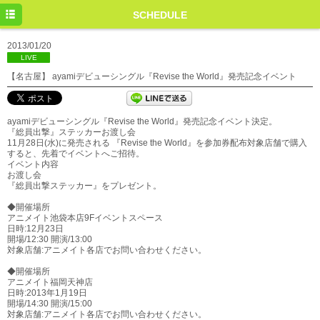
HOME
SCHEDULE
NEWS
2013/01/20
LIVE
SCHEDULE
【名古屋】 ayamiデビューシングル『Revise the World』発売記念イベント
PROFILE
ayamiデビューシングル『Revise the World』発売記念イベント決定。
DISCOGRAPHY
『総員出撃』ステッカーお渡し会
11月28日(水)に発売される 『Revise the World』を参加券配布対象店舗で購入
MOVIE
すると、先着でイベントへご招待。
イベント内容
お渡し会
BLOG
『総員出撃ステッカー』をプレゼント。
SP
◆開催場所
アニメイト池袋本店9Fイベントスペース
日時:12月23日
開場/12:30 開演/13:00
対象店舗:アニメイト各店でお問い合わせください。
◆開催場所
アニメイト福岡天神店
日時:2013年1月19日
開場/14:30 開演/15:00
対象店舗:アニメイト各店でお問い合わせください。