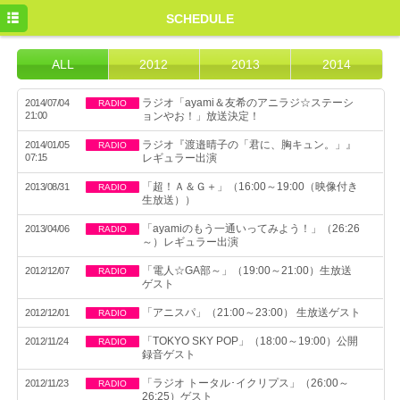
HOME
SCHEDULE
NEWS
ALL
2012
2013
2014
SCHEDULE
ラジオ「ayami＆友希のアニラジ☆ステーシ
2014/07/04
RADIO
21:00
ョンやお！」放送決定！
PROFILE
ラジオ『渡邉晴子の「君に、胸キュン。」』
2014/01/05
RADIO
DISCOGRAPHY
07:15
レギュラー出演
「超！Ａ＆Ｇ＋」（16:00～19:00（映像付き
2013/08/31
RADIO
MOVIE
生放送））
BLOG
「ayamiのもう一通いってみよう！」（26:26
2013/04/06
RADIO
～）レギュラー出演
SP
「電人☆GA部～」（19:00～21:00）生放送
2012/12/07
RADIO
ゲスト
「アニスパ」（21:00～23:00） 生放送ゲスト
2012/12/01
RADIO
「TOKYO SKY POP」（18:00～19:00）公開
2012/11/24
RADIO
録音ゲスト
「ラジオ トータル･イクリプス」（26:00～
2012/11/23
RADIO
26:25）ゲスト